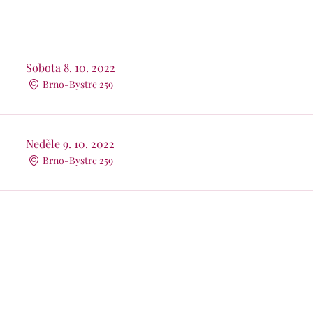
,-
,-
Sobota 8. 10. 2022
Brno-Bystrc 259
 účinkující)
Neděle 9. 10. 2022
Brno-Bystrc 259
é karimatce – nahlásit předem, prosím.
ve vlastním stanu bez hlášení.
kovec (objednejte si samostatně).
uchyň u Mariny s papírem - čárkami a kasičkou
ělečná, dělám ji spíš pro naši všeobecnou radost a moc se na ní tě