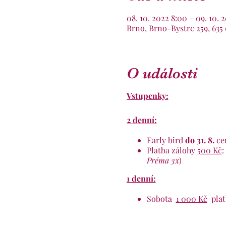
08. 10. 2022 8:00 – 09. 10. 
Brno, Brno-Bystrc 259, 635
O události
Vstupenky:
2 denní:
Early bird
do 31. 8.
ce
Platba zálohy
500 Kč
:
Préma 3x
)
1 denní:
Sobota
1 000 Kč
plat
Neděle
1 000 Kč
plat
do
zprávy příjemci
:
v