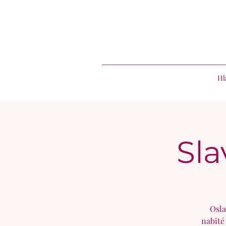
Hl
Sla
Osla
nabité