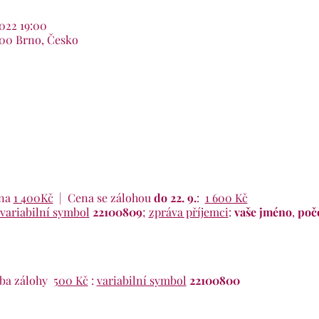
2022 19:00
 00 Brno, Česko
na
1 400Kč
| Cena se zálohou
do 22. 9.
:
1 600 Kč
variabilní symbol
22100809
;
zpráva příjemci
:
vaše jméno
,
poč
ba zálohy
500 Kč
:
variabilní symbol
22100800
ba zálohy
500 Kč
:
variabilní symbol
22100009
aše jméno
,
počet vstupenek