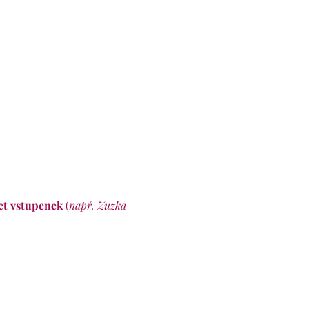
et vstupenek
(
např. Zuzka