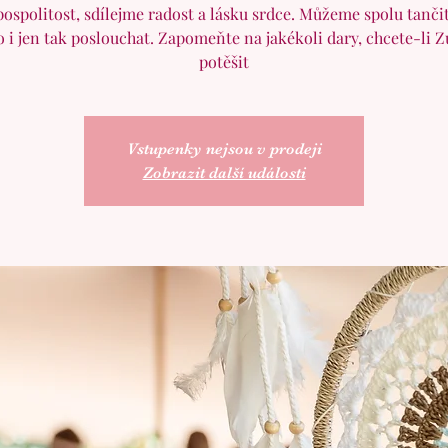
 pospolitost, sdílejme radost a lásku srdce. Můžeme spolu tančit
 i jen tak poslouchat. Zapomeňte na jakékoli dary, chcete-li 
potěšit
Vstupenky nejsou v prodeji
Zobrazit další události