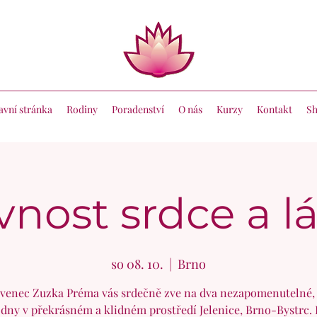
avní stránka
Rodiny
Poradenství
O nás
Kurzy
Kontakt
S
vnost srdce a l
so 08. 10.
  |  
Brno
venec Zuzka Préma vás srdečně zve na dva nezapomenutelné,
 dny v překrásném a klidném prostředí Jelenice, Brno-Bystrc.