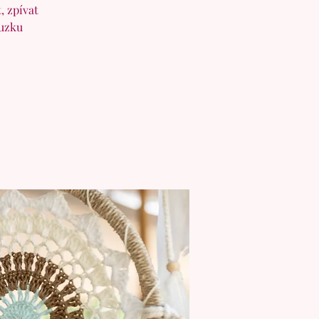
, zpívat
Zuzku