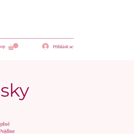
hop
Příhlásit se
ásky
 plně
 Pojďme