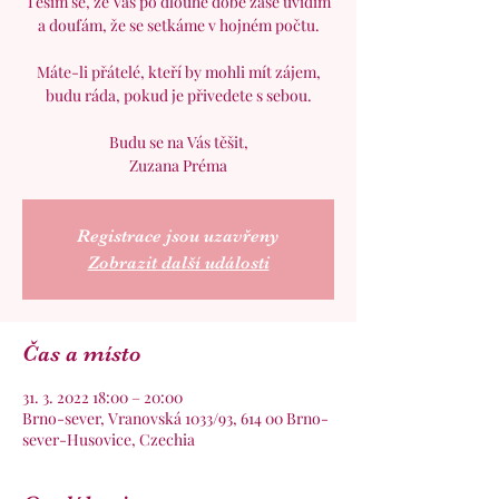
Těším se, že Vás po dlouhé době zase uvidím
a doufám, že se setkáme v hojném počtu.
Máte-li přátelé, kteří by mohli mít zájem,
budu ráda, pokud je přivedete s sebou.
Budu se na Vás těšit,
Zuzana Préma
Registrace jsou uzavřeny
Zobrazit další události
Čas a místo
31. 3. 2022 18:00 – 20:00
Brno-sever, Vranovská 1033/93, 614 00 Brno-
sever-Husovice, Czechia