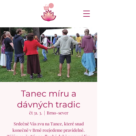
Tanec míru a
dávných tradic
čt 31. 3.
  |  
Brno-sever
Srdečně Vás zvu na Tance, které snad
konečně v Brně rozjedeme pravidelně.