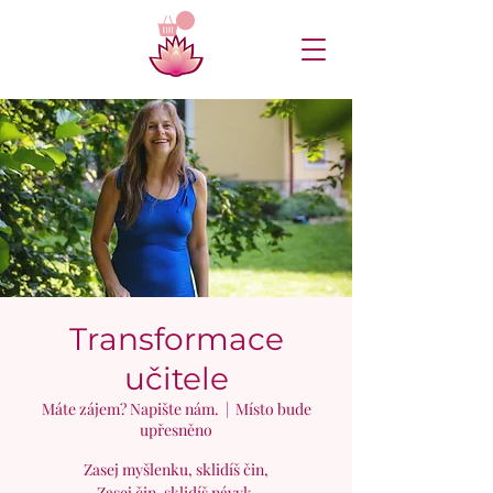
Transformace
učitele
Máte zájem? Napište nám.
  |  
Místo bude
upřesněno
Zasej myšlenku, sklidíš čin,
Zasej čin, sklidíš návyk,