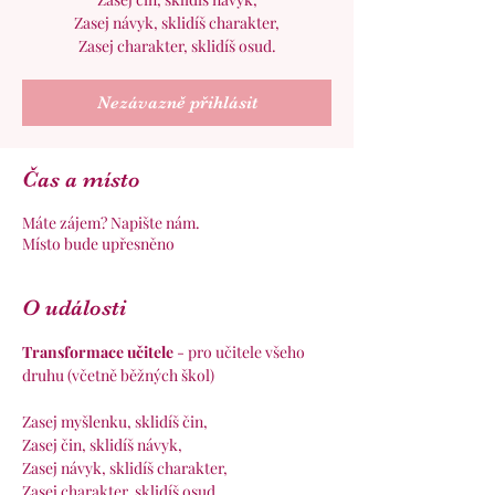
Zasej návyk, sklidíš charakter,
Zasej charakter, sklidíš osud.
Nezávazně přihlásit
Čas a místo
Máte zájem? Napište nám.
Místo bude upřesněno
O události
Transformace učitele 
- pro učitele všeho 
druhu (včetně běžných škol)
Zasej myšlenku, sklidíš čin,
Zasej čin, sklidíš návyk,
Zasej návyk, sklidíš charakter,
Zasej charakter, sklidíš osud.