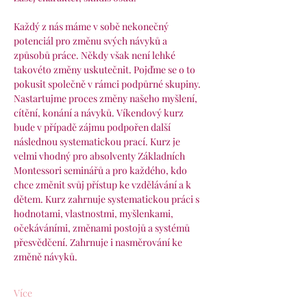
Každý z nás máme v sobě nekonečný 
potenciál pro změnu svých návyků a 
způsobů práce. Někdy však není lehké 
takovéto změny uskutečnit. Pojďme se o to 
pokusit společně v rámci podpůrné skupiny. 
Nastartujme proces změny našeho myšlení, 
cítění, konání a návyků. Víkendový kurz 
bude v případě zájmu podpořen další 
následnou systematickou prací. Kurz je 
velmi vhodný pro absolventy Základních 
Montessori seminářů a pro každého, kdo 
chce změnit svůj přístup ke vzdělávání a k 
dětem. Kurz zahrnuje systematickou práci s 
hodnotami, vlastnostmi, myšlenkami, 
očekáváními, změnami postojů a systémů 
přesvědčení. Zahrnuje i nasměrování ke 
změně návyků.
Více