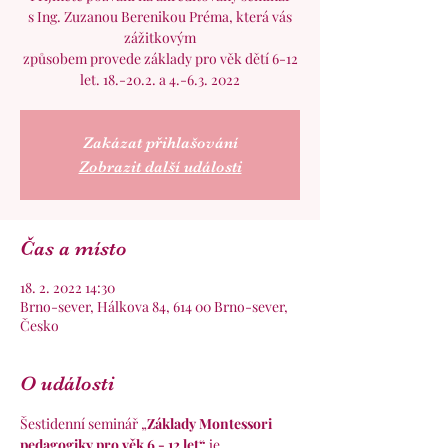
s Ing. Zuzanou Berenikou Préma, která vás
zážitkovým
způsobem provede základy pro věk dětí 6-12
let. 18.-20.2. a 4.-6.3. 2022
Zakázat přihlašování
Zobrazit další události
Čas a místo
18. 2. 2022 14:30
Brno-sever, Hálkova 84, 614 00 Brno-sever,
Česko
O události
Šestidenní seminář „
Základy Montessori 
pedagogiky pro věk 6 - 12 let“
 je 