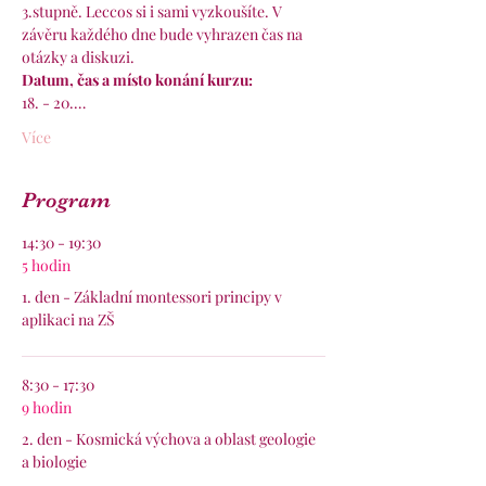
3.stupně. Leccos si i sami vyzkoušíte. V 
závěru každého dne bude vyhrazen čas na 
otázky a diskuzi.
Datum, čas a místo konání kurzu:
18. - 20.…
Více
Program
14:30 - 19:30
5 hodin
1. den - Základní montessori principy v
aplikaci na ZŠ
8:30 - 17:30
9 hodin
2. den - Kosmická výchova a oblast geologie
a biologie