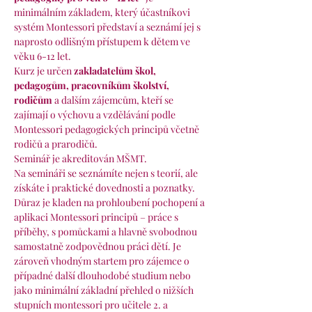
minimálním základem, který účastníkovi 
systém Montessori představí a seznámí jej s 
naprosto odlišným přístupem k dětem ve 
věku 6-12 let.
Kurz je určen
 zakladatelům škol, 
pedagogům, pracovníkům školství, 
rodičům
 a dalším zájemcům, kteří se 
zajímají o výchovu a vzdělávání podle 
Montessori pedagogických principů včetně 
rodičů a prarodičů.
Seminář je akreditován MŠMT.
Na semináři se seznámíte nejen s teorií, ale 
získáte i praktické dovednosti a poznatky. 
Důraz je kladen na prohloubení pochopení a 
aplikaci Montessori principů – práce s 
příběhy, s pomůckami a hlavně svobodnou 
samostatně zodpovědnou práci dětí. Je 
zároveň vhodným startem pro zájemce o 
případné další dlouhodobé studium nebo 
jako minimální základní přehled o nižších 
stupních montessori pro učitele 2. a 