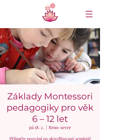
Základy Montessori
pedagogiky pro věk
6 – 12 let
pá 18. 2.
  |  
Brno-sever
Přijměte pozvání na akreditovaný seminář